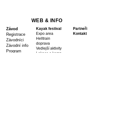
WEB & INFO
Závod
Kayak festival
Partneři
Expo area
Kontakt
Registrace
Helltrain
Závodníci
doprava
Závodní info
Vedlejší aktivity
Program
Lokace a kemp
Dětský závod
Galerie
PARTNEŘI
Hiko
Water Element
České dráhy
Betula
ZET Kayaks
4camping
Lipno Vista
Prijon
Isix
Palm Equipment
AZ rent
Ophion Paddles
Pilsner Urquell
Sandiline
Kayak Session
DragoRossi